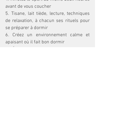
avant de vous coucher 
5. Tisane, lait tiède, lecture, techniques 
de relaxation, à chacun ses rituels pour 
se préparer à dormir 
6. Créez un environnement calme et 
apaisant où il fait bon dormir 
7. Évitez les stimulations auditives et 
visuelles comme la télévision ou la 
tablette 
ATTENTION ! 
Chaque personne a son rythme propre 
de sommeil avec ses besoins, ses 
horaires, ses habitudes. Il est important 
de bien se connaître pour ne pas 
malmener son sommeil. Quand les 
troubles de sommeil se répètent nuit 
après nuit, pendant plus de 3 mois, il 