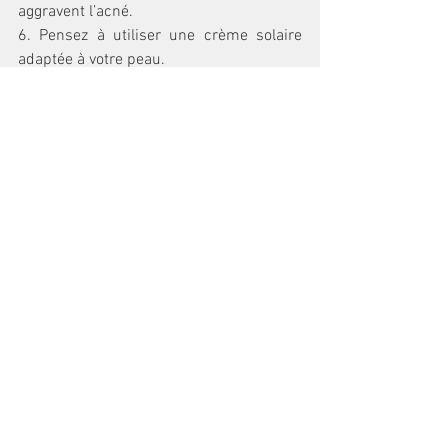
aggravent l’acné. 
6. Pensez à utiliser une crème solaire 
adaptée à votre peau. 
ATTENTION ! 
Il est impératif de protéger votre peau du 
soleil (quelque soit son type) surtout lors 
de l’utilisation de médicaments 
photosenbilisants ou irritants, afin que 
les boutons ne deviennent pas des 
cicatrices pigmentées.
 Respectez la posologie des 
médicaments qui vous ont été prescrits 
et ne doublez pas les doses de crème. 
N’hésitez pas à demander conseil à votre 
pharmacien.
Merci pour le conseil !